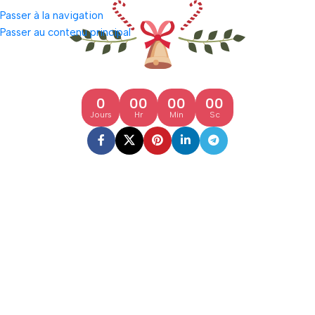
Passer à la navigation
Passer au contenu principal
En cours de construction
0
00
00
00
Jours
Hr
Min
Sc