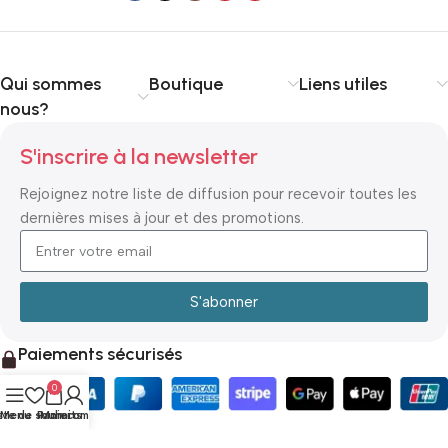
Qui sommes
Boutique
Liens utiles
nous?
S'inscrire à la newsletter
Rejoignez notre liste de diffusion pour recevoir toutes les
dernières mises à jour et des promotions.
S'abonner
Paiements sécurisés
0
ste de souhaits
Menu
Panier
Mon compte