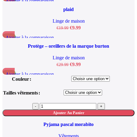
Ajouter à la comparaison
Aperçu rapide
plaid
Ajouter à la liste de souhaits
Linge de maison
€
9.99
€
19.99
Ajouter à la comparaison
-67%
Aperçu rapide
Protège – oreillers de la marque burton
Ajouter à la liste de souhaits
Linge de maison
€
9.99
€
29.99
Ajouter à la comparaison
-67%
Couleur
Aperçu rapide
Ajouter à la liste de souhaits
Tailles vêtements
Ajouter Au Panier
Pyjama pascal morabito
Vêtements