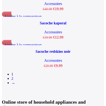
Accessoires
€
19.99
€
49.99
Ajouter à la comparaison
-35%
Aperçu rapide
Sacoche kaporal
Ajouter à la liste de souhaits
Accessoires
€
12.99
€
19.99
Ajouter à la comparaison
-67%
Aperçu rapide
Sacoche redskins noir
Ajouter à la liste de souhaits
Accessoires
€
9.99
€
29.99
1
2
→
Online store of household appliances and