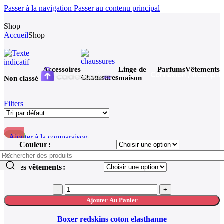
Passer à la navigation
Passer au contenu principal
Shop
Accueil
Shop
Accessoires
Linge de
Parfums
Vêtements
Connexion / Inscripti
Chaussures
maison
Non classé
Filters
Ajouter à la comparaison
-40%
Couleur
Aperçu rapide
Ajouter à la liste de souhaits
Tailles vêtements
Ajouter Au Panier
Boxer redskins coton elasthanne