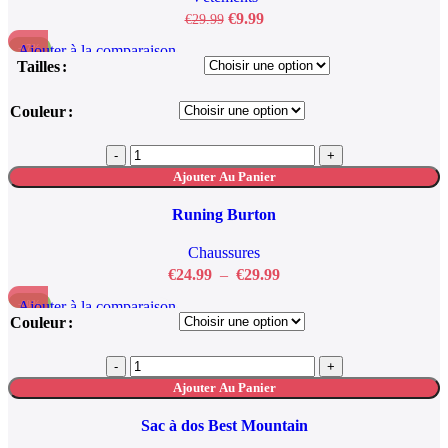
€
9.99
€
29.99
Ajouter à la comparaison
-67%
Tailles
Aperçu rapide
Ajouter à la liste de souhaits
Couleur
Ajouter Au Panier
Runing Burton
Chaussures
€
24.99
–
€
29.99
Ajouter à la comparaison
-60%
Couleur
Aperçu rapide
Ajouter à la liste de souhaits
Ajouter Au Panier
Sac à dos Best Mountain