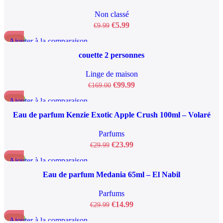
Non classé
€
5.99
€
9.99
Ajouter à la comparaison
-41%
Aperçu rapide
couette 2 personnes
Ajouter à la liste de souhaits
Linge de maison
€
99.99
€
169.00
Ajouter à la comparaison
-20%
Aperçu rapide
Eau de parfum Kenzie Exotic Apple Crush 100ml – Volaré
Ajouter à la liste de souhaits
Parfums
€
23.99
€
29.99
Ajouter à la comparaison
-50%
Aperçu rapide
Eau de parfum Medania 65ml – El Nabil
Ajouter à la liste de souhaits
Parfums
€
14.99
€
29.99
Ajouter à la comparaison
-88%