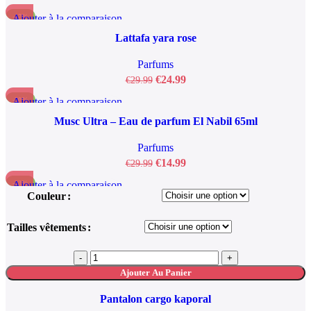
Ajouter à la comparaison
-17%
Aperçu rapide
Lattafa yara rose
Ajouter à la liste de souhaits
Parfums
€
24.99
€
29.99
Ajouter à la comparaison
-50%
Aperçu rapide
Musc Ultra – Eau de parfum El Nabil 65ml
Ajouter à la liste de souhaits
Parfums
€
14.99
€
29.99
Ajouter à la comparaison
-33%
Couleur
Aperçu rapide
Ajouter à la liste de souhaits
Tailles vêtements
Ajouter Au Panier
Pantalon cargo kaporal