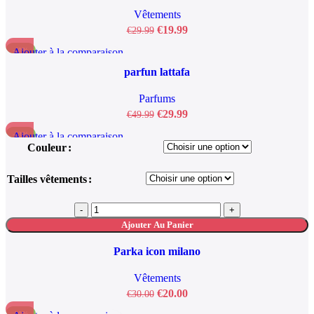
Vêtements
€
19.99
€
29.99
Ajouter à la comparaison
-40%
Aperçu rapide
parfun lattafa
Ajouter à la liste de souhaits
Parfums
€
29.99
€
49.99
Ajouter à la comparaison
-33%
Couleur
Aperçu rapide
Ajouter à la liste de souhaits
Tailles vêtements
Ajouter Au Panier
Parka icon milano
Vêtements
€
20.00
€
30.00
-50%