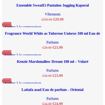
NOUVEAU
Aperçu rapide
Ensemble SweatEt Pantalon Jogging Kaporal
Ajouter à la liste de souhaits
Vêtements
€
29.99
€
250.00
Ajouter à la comparaison
-20%
Aperçu rapide
Fragrance World White as Tuberose Unisexe 100 ml Eau de
Ajouter à la liste de souhaits
Parfum
Parfums
€
23.99
€
29.99
Ajouter à la comparaison
-20%
Aperçu rapide
Kenzie Marshmallow Dream 100 ml – Volaré
Ajouter à la liste de souhaits
Parfums
€
23.99
€
29.99
Ajouter à la comparaison
-29%
Aperçu rapide
Lattafa asad Eau de parfum – Oriental
Ajouter à la liste de souhaits
Parfums
€
24.99
€
34.99