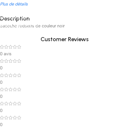
Plus de détails
Description
Promotion de Noel
Black Christmas!
Sacoche redskins de couleur noir
Customer Reviews
0 avis
0
0
0
0
0