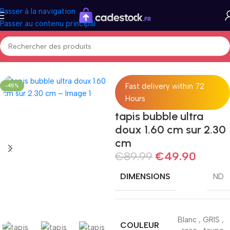
Passer à la navigation
Passer au contenu principal
Accueil
Non classé
Fast delivery within 72
-45%
Hours
tapis bubble ultra
doux 1.60 cm sur 2.30
cm
€
89.99
€
49.90
DIMENSIONS
ND
Blanc
,
GRIS
,
COULEUR