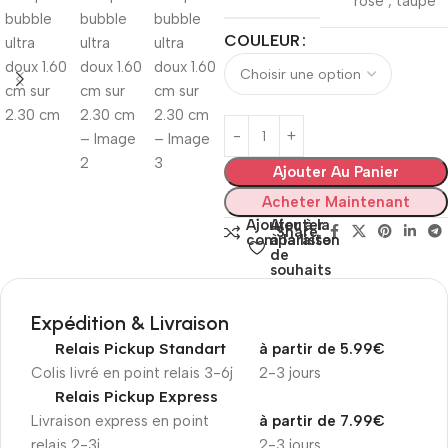
rose
,
taupe
COULEUR
Ajouter Au Panier
Acheter Maintenant
Ajouter à la
Ajouter
Share:
comparaison
à la liste
de
souhaits
Expédition & Livraison
Relais Pickup Standart
à partir de 5.99€
Colis livré en point relais 3-6j
2-3 jours
Relais Pickup Express
Livraison express en point
à partir de 7.99€
relais 2-3j
2-3 jours